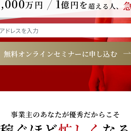
3,000
1
万円
億円を
超える人、
無料オンラインセミナーに申し込む
事業主のあなたが優秀だからこそ
稼ぐほど
忙しく
な