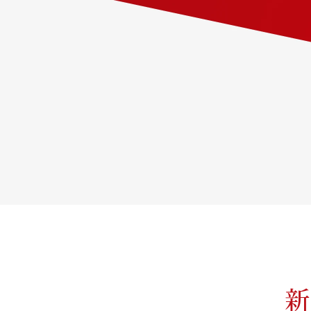
新
今のあなたは
今の
あなた
は